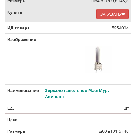
ш64,5 в200,5 г48,5
ЗАКАЗАТЬ
5254004
Зеркало напольное МастМур:
Авиньон
шт
ш60 в191,5 г40