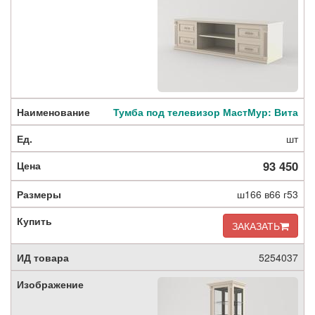
Тумба под телевизор МастМур: Вита
шт
93 450
ш166 в66 г53
ЗАКАЗАТЬ
5254037