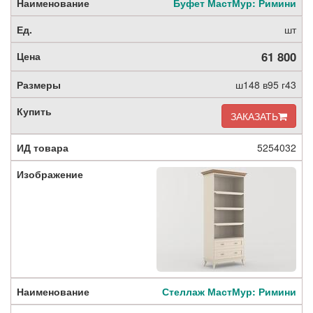
Буфет МастМур: Римини
шт
61 800
ш148 в95 г43
ЗАКАЗАТЬ
5254032
Стеллаж МастМур: Римини