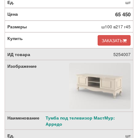
шт
65 450
ш100 в217 г45
ЗАКАЗАТЬ
5254007
Тумба под телевизор МастМур:
Арредо
шт