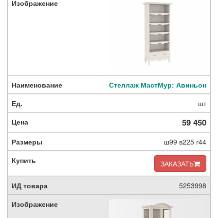
Стеллаж МастМур: Авиньон
шт
59 450
ш99 в225 г44
ЗАКАЗАТЬ
5253998