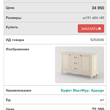
34 950
ш151 в54 г45
ЗАКАЗАТЬ
5254006
Буфет МастМур: Арредо
шт
72 350