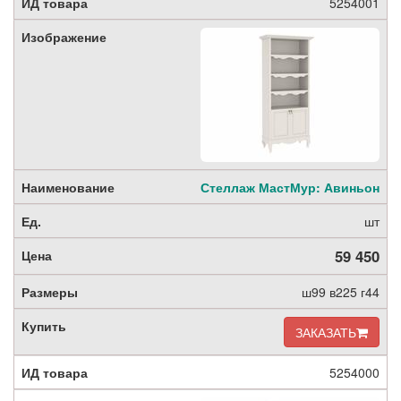
5254001
Стеллаж МастМур: Авиньон
шт
59 450
ш99 в225 г44
ЗАКАЗАТЬ
5254000