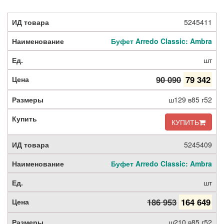
5245411
Буфет Arredo Classic: Ambra
шт
90 090
79 342
ш129 в85 г52
КУПИТЬ
5245409
Буфет Arredo Classic: Ambra
шт
186 953
164 649
ш210 в85 г52