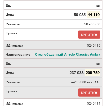
шт
50 085
44 110
ш50 в65 г50
КУПИТЬ
5245415
Стол обеденный Arredo Classic: Ambra
шт
237 038
208 759
ш200/300 в77 г115
КУПИТЬ
5245414