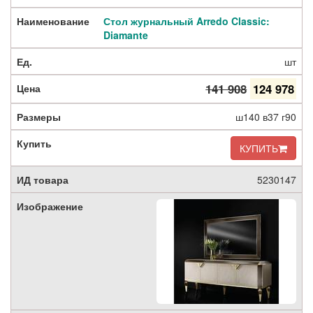
Стол журнальный Arredo Classic:
Diamante
шт
141 908
124 978
ш140 в37 г90
КУПИТЬ
5230147