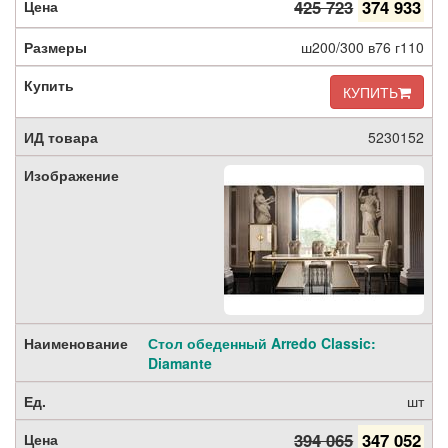
425 723
374 933
ш200/300 в76 г110
КУПИТЬ
5230152
Стол обеденный Arredo Classic:
Diamante
шт
394 065
347 052