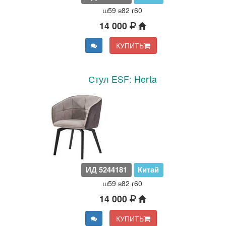
ш59 в82 г60
14 000
КУПИТЬ
Стул ESF: Herta
ИД 5244181
Китай
ш59 в82 г60
14 000
КУПИТЬ