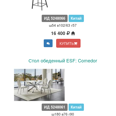
ИД 5248066
Китай
ш54 в102/63 г57
16 400
КУПИТЬ
Стол обеденный ESF: Comedor
ИД 5248061
Китай
ш180 в76 г90