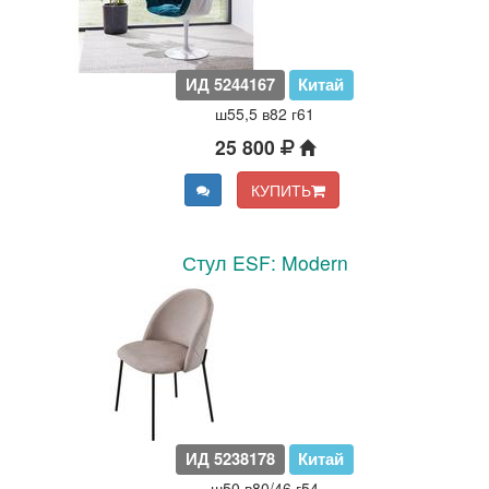
ИД 5244167
Китай
ш55,5 в82 г61
25 800
КУПИТЬ
Стул ESF: Modern
ИД 5238178
Китай
ш50 в80/46 г54