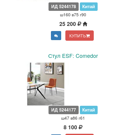
ИД 5244178
Китай
ш160 в75 г90
25 200
КУПИТЬ
Стул ESF: Comedor
ИД 5244177
Китай
ш47 в86 г61
8 100