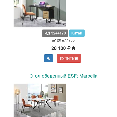
ИД 5244179
Китай
ш120 в77 г55
28 100
КУПИТЬ
Стол обеденный ESF: Marbella