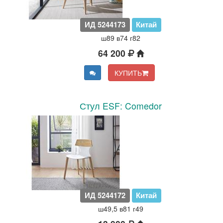
ИД 5244173
Китай
ш89 в74 г82
64 200
КУПИТЬ
Стул ESF: Comedor
ИД 5244172
Китай
ш49,5 в81 г49