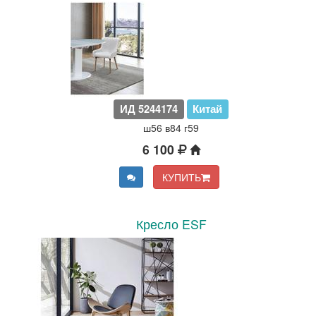
ИД 5244174
Китай
ш56 в84 г59
6 100
КУПИТЬ
Кресло ESF