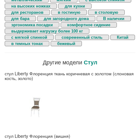
на высоких ножках
для кухни
для ресторанов
в гостиную
в столовую
для бара
для загородного дома
В наличии
эргономика посадки
комфортное сидение
выдерживает нагрузку более 100 кг
с мягкой спинкой
современный стиль
Китай
в темных тонах
бежевый
Другие модели
Стул
стул Liberty Флоренция ткань коричневая с золотом (слоновая
кость, золото)
стул Liberty Флоренция (вишня)