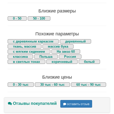
Близкие размеры
0 - 50
50 - 100
Похожие параметры
с деревянным каркасом
деревянный
ткань, массив
массив бука
с мягким сидением
На заказ 60
классика
Польша
Россия
в светлых тонах
коричневый
белый
Близкие цены
0 - 30 тыс
30 тыс - 60 тыс
60 тыс - 90 тыс
Отзывы покупателей
оставить отзыв