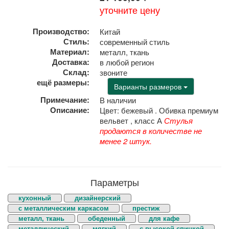
уточните цену
Производство:
Китай
Стиль:
современный стиль
Материал:
металл, ткань
Доставка:
в любой регион
Склад:
звоните
ещё размеры:
Варианты размеров
Примечание:
В наличии
Описание:
Цвет: бежевый . Обивка премиум
вельвет , класс А
Стулья
продаются в количестве не
менее 2 штук.
Параметры
кухонный
дизайнерский
с металлическим каркасом
престиж
металл, ткань
обеденный
для кафе
металлический
мягкий
с высокой спинкой