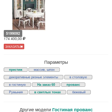
5199092
174 400,00
ЗАКАЗАТЬ
Параметры
престиж
массив, шпон
декоративные резные элементы
в столовую
в гостиную
На заказ 60
прованс
Румыния
в светлых тонах
бежевый
Другие модели
Гостиная прованс