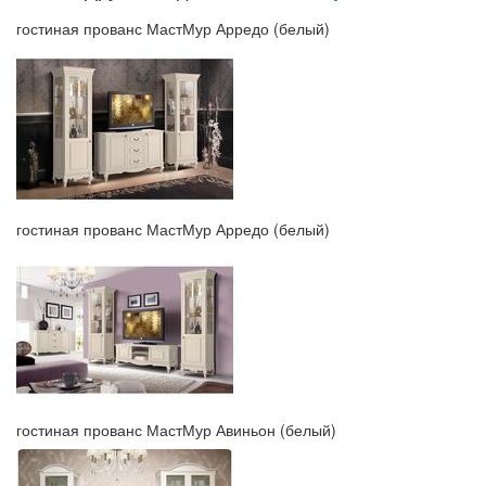
гостиная прованс МастМур Арредо (белый)
гостиная прованс МастМур Арредо (белый)
гостиная прованс МастМур Авиньон (белый)