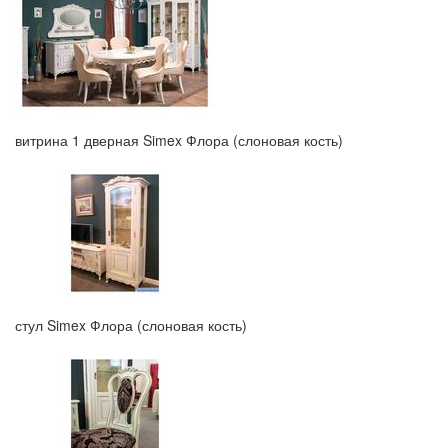
витрина 1 дверная Simex Флора (слоновая кость)
стул Simex Флора (слоновая кость)